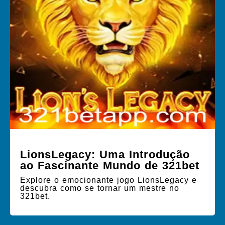
LionsLegacy: Uma Introdução
ao Fascinante Mundo de 321bet
Explore o emocionante jogo LionsLegacy e
descubra como se tornar um mestre no
321bet.