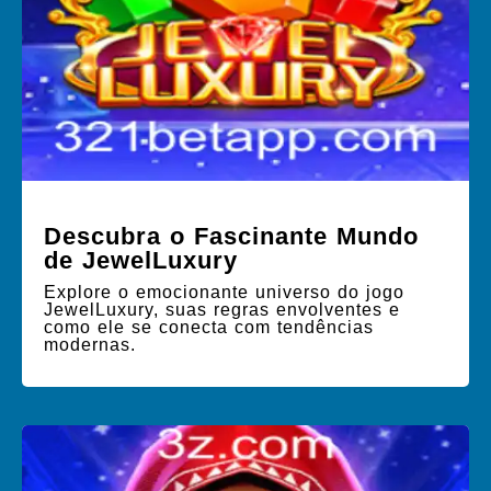
Descubra o Fascinante Mundo
de JewelLuxury
Explore o emocionante universo do jogo
JewelLuxury, suas regras envolventes e
como ele se conecta com tendências
modernas.