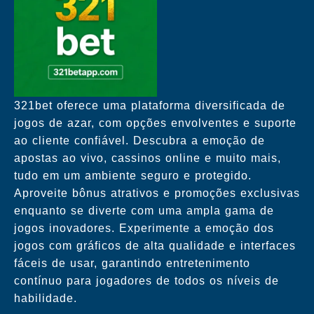
321bet oferece uma plataforma diversificada de
jogos de azar, com opções envolventes e suporte
ao cliente confiável. Descubra a emoção de
apostas ao vivo, cassinos online e muito mais,
tudo em um ambiente seguro e protegido.
Aproveite bônus atrativos e promoções exclusivas
enquanto se diverte com uma ampla gama de
jogos inovadores. Experimente a emoção dos
jogos com gráficos de alta qualidade e interfaces
fáceis de usar, garantindo entretenimento
contínuo para jogadores de todos os níveis de
habilidade.