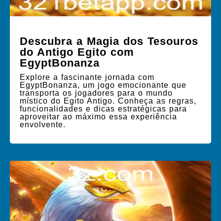
Descubra a Magia dos Tesouros
do Antigo Egito com
EgyptBonanza
Explore a fascinante jornada com
EgyptBonanza, um jogo emocionante que
transporta os jogadores para o mundo
místico do Egito Antigo. Conheça as regras,
funcionalidades e dicas estratégicas para
aproveitar ao máximo essa experiência
envolvente.