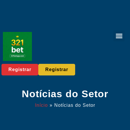
Esportes virt
Jogo Re
Notícias do Setor
Registrar
Registrar
Notícias do Setor
Início
»
Notícias do Setor