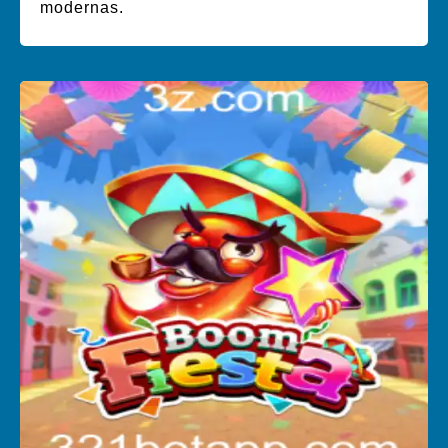
modernas.