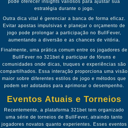
pode oferecer insights valiosos para ajustar sua
estratégia durante o jogo.
Outra dica vital é gerenciar a banca de forma eficaz.
Evitar apostas impulsivas e planejar o orçamento de
jogo pode prolongar a participação no BullFever,
aumentando a diversão e as chances de vitória.
Finalmente, uma prática comum entre os jogadores de
BullFever no 321bet é participar de fóruns e
comunidades onde dicas, truques e experiências são
compartilhados. Essa interação proporciona uma visão
maior sobre diferentes estilos de jogo e métodos que
podem ser adotados para aprimorar o desempenho.
Eventos Atuais e Torneios
Recentemente, a plataforma 321bet tem organizado
uma série de torneios de BullFever, atraindo tanto
jogadores novatos quanto experientes. Esses eventos