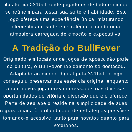
plataforma 321bet, onde jogadores de todo o mundo
se reúnem para testar sua sorte e habilidade. Este
jogo oferece uma experiência única, misturando
elementos de sorte e estratégia, criando uma
atmosfera carregada de emoção e expectativa.
A Tradição do BullFever
Originado em locais onde jogos de aposta são parte
da cultura, o BullFever rapidamente se destacou.
Adaptado ao mundo digital pela 321bet, o jogo
conseguiu preservar sua essência original enquanto
atraiu novos jogadores interessados nas diversas
oportunidades de vitória e diversão que ele oferece.
Parte de seu apelo reside na simplicidade de suas
regras, aliada à profundidade de estratégias possíveis,
tornando-o acessível tanto para novatos quanto para
veteranos.