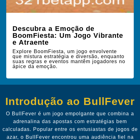
Descubra a Emoção de
BoomFiesta: Um Jogo Vibrante
e Atraente
Explore BoomFiesta, um jogo envolvente
que mistura estratégia e diversão, enquanto
suas regras e eventos mantêm jogadores no
ápice da emoção.
Introdução ao BullFever
O BullFever é um jogo empolgante que combina a
adrenalina das apostas com estratégias bem
calculadas. Popular entre os entusiastas de jogos de
azar, o BullFever encontrou uma audiência fiel na