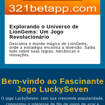
Explorando o Universo de
LionGems: Um Jogo
Revolucionário
Descubra o mundo mágico de LionGems,
onde a estratégia encontra a diversão. Saiba
tudo sobre suas regras, mecânicas e
inovações.
Bem-vindo ao Fascinante
Jogo LuckySeven
O jogo LuckySeven, com sua crescente popularidade,
conquistou o interesse de fãs de jogos de azar e