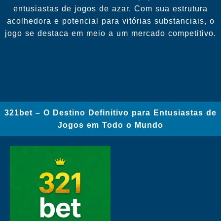
entusiastas de jogos de azar. Com sua estrutura
acolhedora e potencial para vitórias substanciais, o
jogo se destaca em meio a um mercado competitivo.
321bet – O Destino Definitivo para Entusiastas de
Jogos em Todo o Mundo