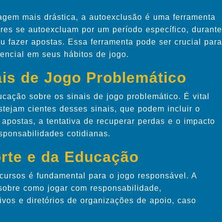
gem mais drástica, a autoexclusão é uma ferramenta
ores se autoexcluam por um período específico, durante
u fazer apostas. Essa ferramenta pode ser crucial para
ncial em seus hábitos de jogo.
is de Jogo Problemático
cação sobre os sinais de jogo problemático. É vital
tejam cientes desses sinais, que podem incluir o
apostas, a tentativa de recuperar perdas e o impacto
sponsabilidades cotidianas.
rte e da Educação
cursos é fundamental para o jogo responsável. A
sobre como jogar com responsabilidade,
vos e diretórios de organizações de apoio, caso