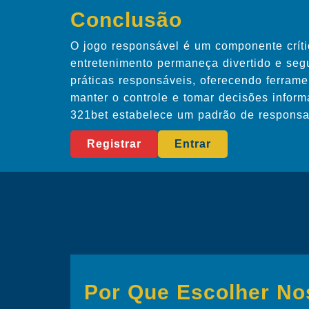
Conclusão
O jogo responsável é um componente críti
entretenimento permaneça divertido e segu
práticas responsáveis, oferecendo ferrame
manter o controle e tomar decisões inform
321bet estabelece um padrão de responsa
Registrar
Entrar
Por Que Escolher N