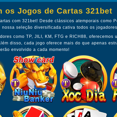
m os Jogos de Cartas 321bet
 cartas com 321bet! Desde clássicos atemporais como 
ossa seleção diversificada cativa todos os jogadores
edores como TP, JILI, KM, FTG e RICH88, oferecemos 
ém disso, cada jogo oferece mais do que apenas estrat
nterão envolvido a cada momento!