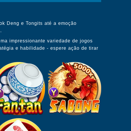
Pok Deng e Tongits até a emoção
.
uma impressionante variedade de jogos
égia e habilidade - espere ação de tirar