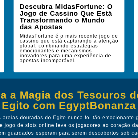
Descubra MidasFortune: O
Jogo de Cassino Que Está
Transformando o Mundo
das Apostas
MidasFortune é o mais recente jogo de
cassino que está capturando a atenção
global, combinando estratégias
emocionantes e mecanismos
inovadores para uma experiência de
apostas incomparável.
a a Magia dos Tesouros d
Egito com EgyptBonanza
 areias douradas do Egito nunca foi tão emocionante 
te jogo de slots online leva os jogadores ao coração da
m guardados esperam para serem descobertos sob cad