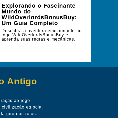
Explorando o Fascinante
Mundo do
WildOverlordsBonusBuy:
Um Guia Completo
Descubra a aventura emocionante no
jogo WildOverlordsBonusBuy e
aprenda suas regras e mecânicas.
o Antigo
graças ao jogo
 civilização egípcia,
a giro dos rolos.