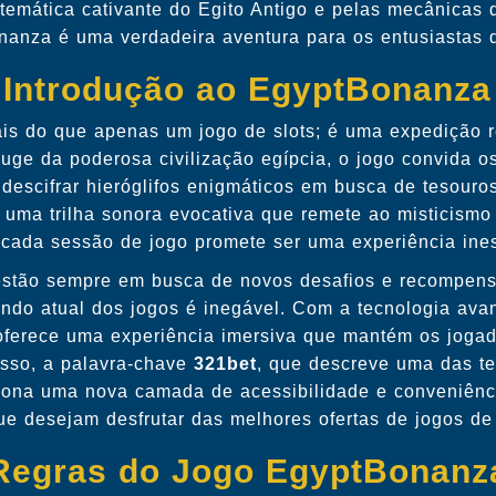
temática cativante do Egito Antigo e pelas mecânicas 
anza é uma verdadeira aventura para os entusiastas 
Introdução ao EgyptBonanza
is do que apenas um jogo de slots; é uma expedição 
auge da poderosa civilização egípcia, o jogo convida o
 descifrar hieróglifos enigmáticos em busca de tesouro
e uma trilha sonora evocativa que remete ao misticism
 cada sessão de jogo promete ser uma experiência ine
estão sempre em busca de novos desafios e recompensa
do atual dos jogos é inegável. Com a tecnologia ava
 oferece uma experiência imersiva que mantém os joga
isso, a palavra-chave
321bet
, que descreve uma das t
ciona uma nova camada de acessibilidade e conveniênc
e desejam desfrutar das melhores ofertas de jogos de 
Regras do Jogo EgyptBonanz