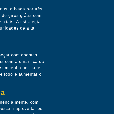
us, ativada por três
 de giros grátis com
ciais. A estratégia
tunidades de alta
meçar com apostas
is com a dinâmica do
 desempenha um papel
e jogo e aumentar o
za
onencialmente, com
buscam aproveitar os