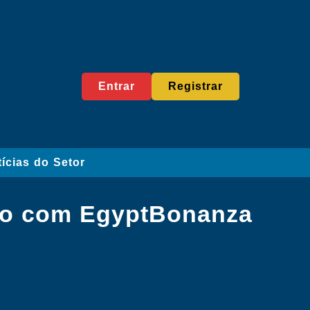
Entrar
Registrar
ícias do Setor
ito com EgyptBonanza