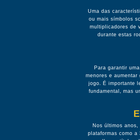
Uma das característ
ou mais símbolos sc
multiplicadores de
durante estas ro
Para garantir um
menores e aumentar 
jogo. É importante 
fundamental, mas u
E
Nos últimos anos,
plataformas como a 