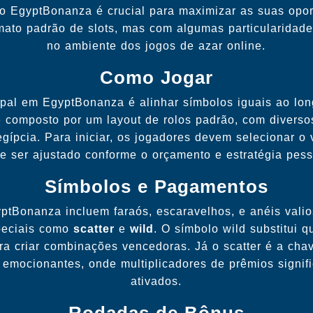
do EgyptBonanza é crucial para maximizar as suas opor
ato padrão de slots, mas com algumas particularidad
no ambiente dos jogos de azar online.
Como Jogar
cipal em EgyptBonanza é alinhar símbolos iguais ao lon
 composto por um layout de rolos padrão, com divers
egípcia. Para iniciar, os jogadores devem selecionar o
e ser ajustado conforme o orçamento e estratégia pess
Símbolos e Pagamentos
ptBonanza incluem faraós, escaravelhos, e anéis vali
peciais como
scatter
e
wild
. O símbolo wild substitui q
ara criar combinações vencedoras. Já o scatter é a ch
emocionantes, onde multiplicadores de prêmios signif
ativados.