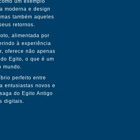
o como um exemplo
ia moderna e design
o, mas também aqueles
eus retornos.
oto, alimentada por
erindo à experiência
r, oferece não apenas
 do Egito, o que é um
o mundo.
rio perfeito entre
a entusiastas novos e
saga do Egito Antigo
 digitais.