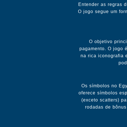
Entender as regras 
O jogo segue um form
O objetivo prin
pagamento. O jogo é
na rica iconografia 
pod
Os símbolos no Egy
oferece símbolos es
(exceto scatters) p
rodadas de bônus 