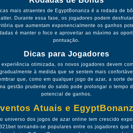
Rodadas de Bônus
icas mais atraentes de EgyptBonanza é a rodada de bôn
atter. Durante essa fase, os jogadores podem desfrutar
 vitória que aumentam exponencialmente os ganhos poten
dadas é manter o foco e aproveitar ao máximo as opor
pontuação.
Dicas para Jogadores
a experiência otimizada, os novos jogadores devem co
gradualmente à medida que se sentem mais confortáve
lembrar que, como em qualquer jogo de azar, a sorte
ma gestão prudente do saldo pode prolongar o tempo d
potencial de ganhos.
ventos Atuais e EgyptBonan
 o universo dos jogos de azar online tem crescido exp
321bet tornando-se populares entre os jogadores que 