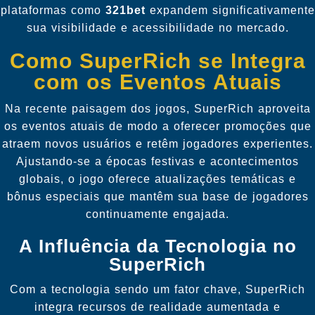
plataformas como
321bet
expandem significativamente
sua visibilidade e acessibilidade no mercado.
Como SuperRich se Integra
com os Eventos Atuais
Na recente paisagem dos jogos, SuperRich aproveita
os eventos atuais de modo a oferecer promoções que
atraem novos usuários e retêm jogadores experientes.
Ajustando-se a épocas festivas e acontecimentos
globais, o jogo oferece atualizações temáticas e
bônus especiais que mantêm sua base de jogadores
continuamente engajada.
A Influência da Tecnologia no
SuperRich
Com a tecnologia sendo um fator chave, SuperRich
integra recursos de realidade aumentada e