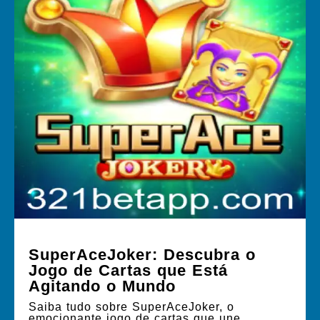
SuperAceJoker: Descubra o
Jogo de Cartas que Está
Agitando o Mundo
Saiba tudo sobre SuperAceJoker, o
emocionante jogo de cartas que une