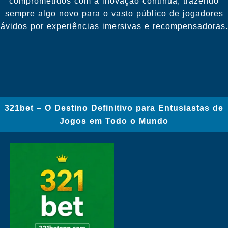
comprometidos com a inovação contínua, trazendo
sempre algo novo para o vasto público de jogadores
ávidos por experiências imersivas e recompensadoras.
321bet – O Destino Definitivo para Entusiastas de
Jogos em Todo o Mundo