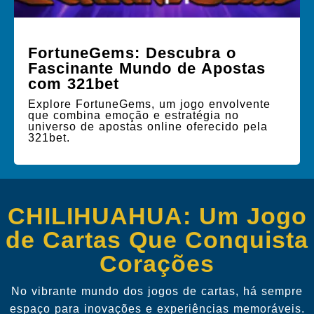
FortuneGems: Descubra o
Fascinante Mundo de Apostas
com 321bet
Explore FortuneGems, um jogo envolvente
que combina emoção e estratégia no
universo de apostas online oferecido pela
321bet.
CHILIHUAHUA: Um Jogo
de Cartas Que Conquista
Corações
No vibrante mundo dos jogos de cartas, há sempre
espaço para inovações e experiências memoráveis.