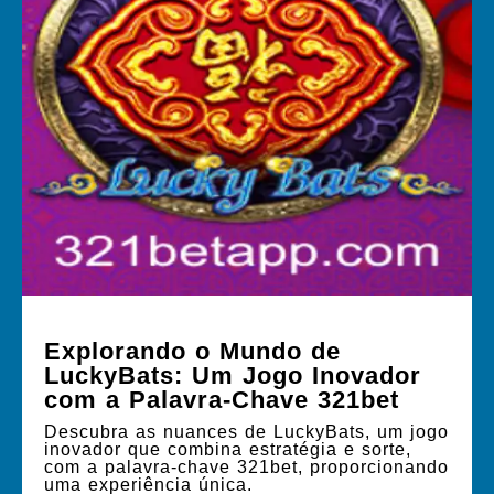
Explorando o Mundo de
LuckyBats: Um Jogo Inovador
com a Palavra-Chave 321bet
Descubra as nuances de LuckyBats, um jogo
inovador que combina estratégia e sorte,
com a palavra-chave 321bet, proporcionando
uma experiência única.