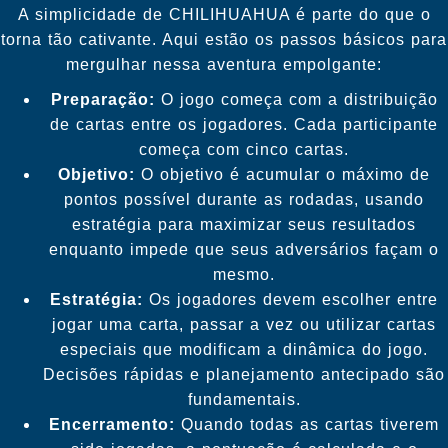
A simplicidade de CHILIHUAHUA é parte do que o
torna tão cativante. Aqui estão os passos básicos para
mergulhar nessa aventura empolgante:
Preparação:
O jogo começa com a distribuição
de cartas entre os jogadores. Cada participante
começa com cinco cartas.
Objetivo:
O objetivo é acumular o máximo de
pontos possível durante as rodadas, usando
estratégia para maximizar seus resultados
enquanto impede que seus adversários façam o
mesmo.
Estratégia:
Os jogadores devem escolher entre
jogar uma carta, passar a vez ou utilizar cartas
especiais que modificam a dinâmica do jogo.
Decisões rápidas e planejamento antecipado são
fundamentais.
Encerramento:
Quando todas as cartas tiverem