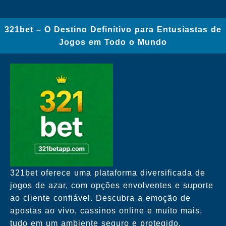
321bet – O Destino Definitivo para Entusiastas de
Jogos em Todo o Mundo
321bet oferece uma plataforma diversificada de
jogos de azar, com opções envolventes e suporte
ao cliente confiável. Descubra a emoção de
apostas ao vivo, cassinos online e muito mais,
tudo em um ambiente seguro e protegido.