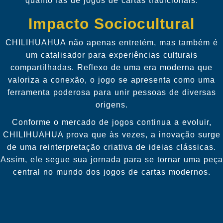
quanto fãs de jogos de cartas tradicionais.
Impacto Sociocultural
CHILIHUAHUA não apenas entretém, mas também é
um catalisador para experiências culturais
compartilhadas. Reflexo de uma era moderna que
valoriza a conexão, o jogo se apresenta como uma
ferramenta poderosa para unir pessoas de diversas
origens.
Conforme o mercado de jogos continua a evoluir,
CHILIHUAHUA prova que às vezes, a inovação surge
de uma reinterpretação criativa de ideias clássicas.
Assim, ele segue sua jornada para se tornar uma peça
central no mundo dos jogos de cartas modernos.