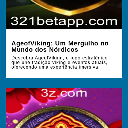
AgeofViking: Um Mergulho no
Mundo dos Nórdicos
Descubra AgeofViking, o jogo estratégico
que une tradição viking e eventos atuais,
oferecendo uma experiência imersiva.