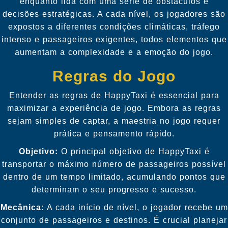
enquanto lida com uma série de obstáculos e
decisões estratégicas. A cada nível, os jogadores são
expostos a diferentes condições climáticas, tráfego
intenso e passageiros exigentes, todos elementos que
aumentam a complexidade e a emoção do jogo.
Regras do Jogo
Entender as regras de HappyTaxi é essencial para
maximizar a experiência de jogo. Embora as regras
sejam simples de captar, a maestria no jogo requer
prática e pensamento rápido.
Objetivo:
O principal objetivo de HappyTaxi é
transportar o máximo número de passageiros possível
dentro de um tempo limitado, acumulando pontos que
determinam o seu progresso e sucesso.
Mecânica:
A cada início de nível, o jogador recebe um
conjunto de passageiros e destinos. É crucial planejar