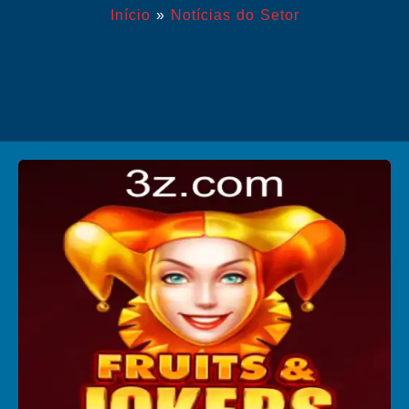
Início
»
Notícias do Setor