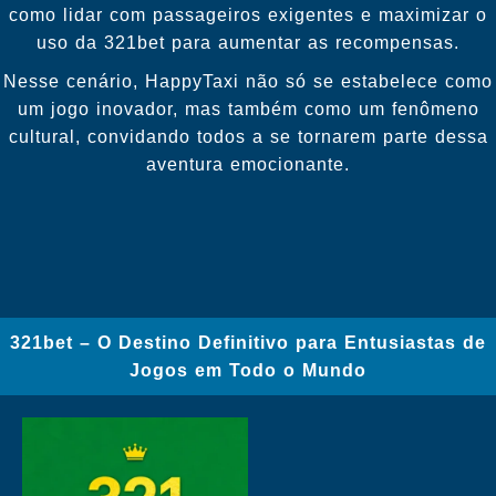
como lidar com passageiros exigentes e maximizar o
uso da 321bet para aumentar as recompensas.
Nesse cenário, HappyTaxi não só se estabelece como
um jogo inovador, mas também como um fenômeno
cultural, convidando todos a se tornarem parte dessa
aventura emocionante.
321bet – O Destino Definitivo para Entusiastas de
Jogos em Todo o Mundo