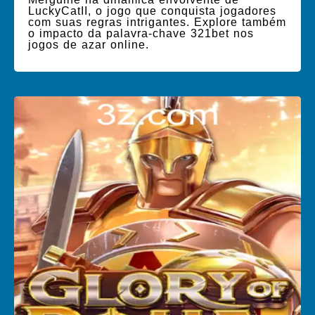
LuckyCatII, o jogo que conquista jogadores
com suas regras intrigantes. Explore também
o impacto da palavra-chave 321bet nos
jogos de azar online.