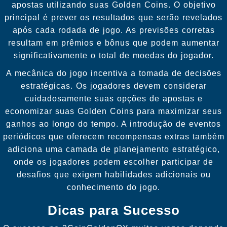
apostas utilizando suas Golden Coins. O objetivo
principal é prever os resultados que serão revelados
após cada rodada de jogo. As previsões corretas
resultam em prêmios e bônus que podem aumentar
significativamente o total de moedas do jogador.
A mecânica do jogo incentiva a tomada de decisões
estratégicas. Os jogadores devem considerar
cuidadosamente suas opções de apostas e
economizar suas Golden Coins para maximizar seus
ganhos ao longo do tempo. A introdução de eventos
periódicos que oferecem recompensas extras também
adiciona uma camada de planejamento estratégico,
onde os jogadores podem escolher participar de
desafios que exigem habilidades adicionais ou
conhecimento do jogo.
Dicas para Sucesso