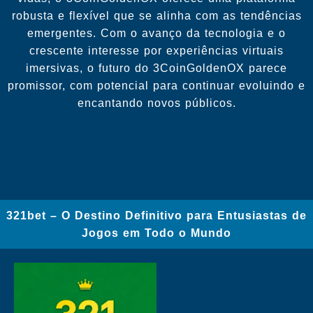
robusta e flexível que se alinha com as tendências
emergentes. Com o avanço da tecnologia e o
crescente interesse por experiências virtuais
imersivas, o futuro do 3CoinGoldenOX parece
promissor, com potencial para continuar evoluindo e
encantando novos públicos.
321bet – O Destino Definitivo para Entusiastas de
Jogos em Todo o Mundo