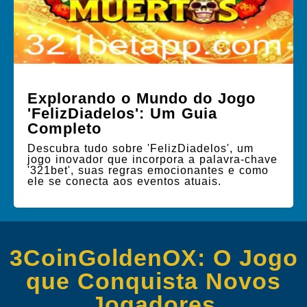
Explorando o Mundo do Jogo
'FelizDiadelos': Um Guia
Completo
Descubra tudo sobre 'FelizDiadelos', um
jogo inovador que incorpora a palavra-chave
'321bet', suas regras emocionantes e como
ele se conecta aos eventos atuais.
3CoinGoldenOX: O Jogo
que Conquista Novos
Jogadores