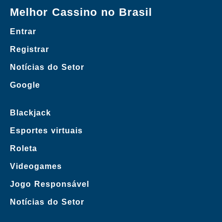
Melhor Cassino no Brasil
Entrar
Registrar
Notícias do Setor
Google
Blackjack
Esportes virtuais
Roleta
Videogames
Jogo Responsável
Notícias do Setor