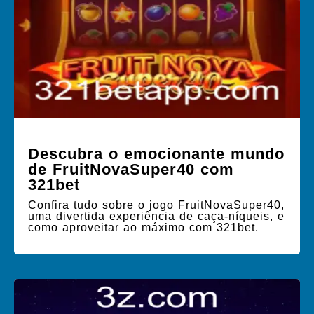
Descubra o emocionante mundo
de FruitNovaSuper40 com
321bet
Confira tudo sobre o jogo FruitNovaSuper40,
uma divertida experiência de caça-níqueis, e
como aproveitar ao máximo com 321bet.