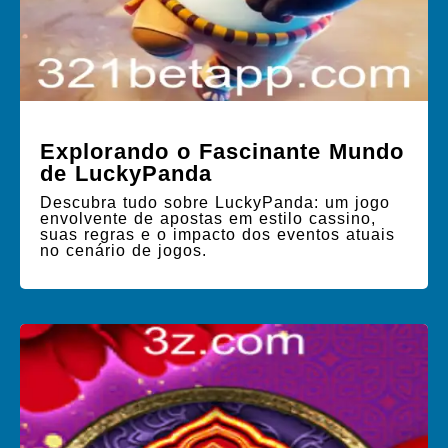
Explorando o Fascinante Mundo
de LuckyPanda
Descubra tudo sobre LuckyPanda: um jogo
envolvente de apostas em estilo cassino,
suas regras e o impacto dos eventos atuais
no cenário de jogos.