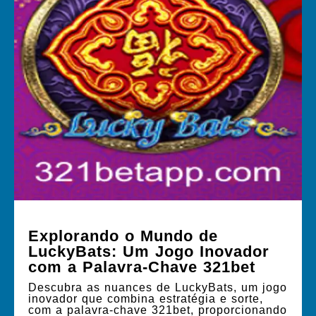
Explorando o Mundo de
LuckyBats: Um Jogo Inovador
com a Palavra-Chave 321bet
Descubra as nuances de LuckyBats, um jogo
inovador que combina estratégia e sorte,
com a palavra-chave 321bet, proporcionando