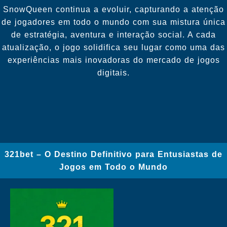
SnowQueen continua a evoluir, capturando a atenção
de jogadores em todo o mundo com sua mistura única
de estratégia, aventura e interação social. A cada
atualização, o jogo solidifica seu lugar como uma das
experiências mais inovadoras do mercado de jogos
digitais.
321bet – O Destino Definitivo para Entusiastas de
Jogos em Todo o Mundo