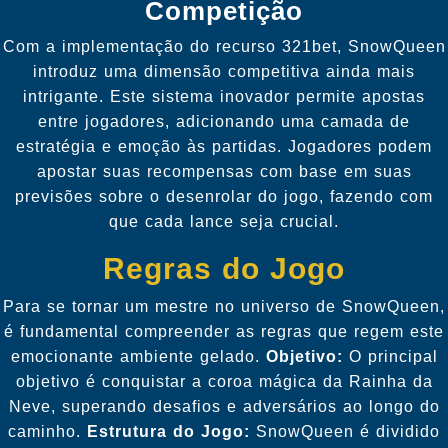
Competição
Com a implementação do recurso 321bet, SnowQueen
introduz uma dimensão competitiva ainda mais
intrigante. Este sistema inovador permite apostas
entre jogadores, adicionando uma camada de
estratégia e emoção às partidas. Jogadores podem
apostar suas recompensas com base em suas
previsões sobre o desenrolar do jogo, fazendo com
que cada lance seja crucial.
Regras do Jogo
Para se tornar um mestre no universo de SnowQueen,
é fundamental compreender as regras que regem este
emocionante ambiente gelado.
Objetivo:
O principal
objetivo é conquistar a coroa mágica da Rainha da
Neve, superando desafios e adversários ao longo do
caminho.
Estrutura do Jogo:
SnowQueen é dividido