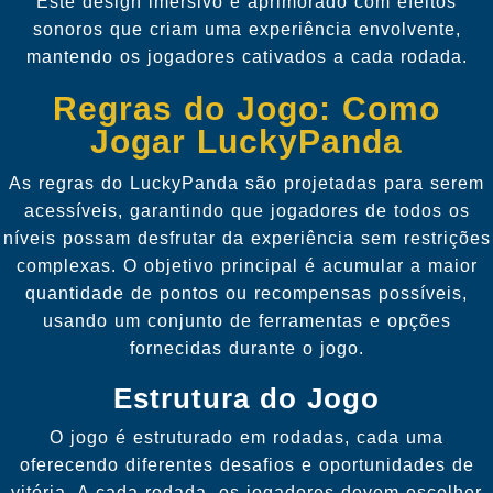
Este design imersivo é aprimorado com efeitos
sonoros que criam uma experiência envolvente,
mantendo os jogadores cativados a cada rodada.
Regras do Jogo: Como
Jogar LuckyPanda
As regras do LuckyPanda são projetadas para serem
acessíveis, garantindo que jogadores de todos os
níveis possam desfrutar da experiência sem restrições
complexas. O objetivo principal é acumular a maior
quantidade de pontos ou recompensas possíveis,
usando um conjunto de ferramentas e opções
fornecidas durante o jogo.
Estrutura do Jogo
O jogo é estruturado em rodadas, cada uma
oferecendo diferentes desafios e oportunidades de
vitória. A cada rodada, os jogadores devem escolher