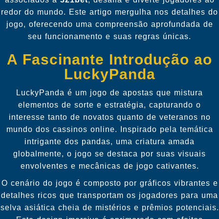
redor do mundo. Este artigo mergulha nos detalhes do
jogo, oferecendo uma compreensão aprofundada de
seu funcionamento e suas regras únicas.
A Fascinante Introdução ao
LuckyPanda
LuckyPanda é um jogo de apostas que mistura
elementos de sorte e estratégia, capturando o
interesse tanto de novatos quanto de veteranos no
mundo dos cassinos online. Inspirado pela temática
intrigante dos pandas, uma criatura amada
globalmente, o jogo se destaca por suas visuais
envolventes e mecânicas de jogo cativantes.
O cenário do jogo é composto por gráficos vibrantes e
detalhes ricos que transportam os jogadores para uma
selva asiática cheia de mistérios e prêmios potenciais.