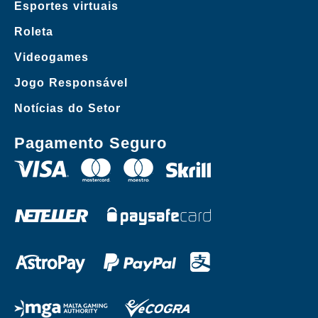
Esportes virtuais
Roleta
Videogames
Jogo Responsável
Notícias do Setor
Pagamento Seguro