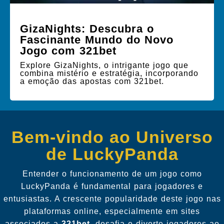
GizaNights: Descubra o
Fascinante Mundo do Novo
Jogo com 321bet
Explore GizaNights, o intrigante jogo que
combina mistério e estratégia, incorporando
a emoção das apostas com 321bet.
Bem-vindo ao Universo
de LuckyPanda
Entender o funcionamento de um jogo como
LuckyPanda é fundamental para jogadores e
entusiastas. A crescente popularidade deste jogo nas
plataformas online, especialmente em sites
associados a
321bet
, desafia e diverte jogadores ao