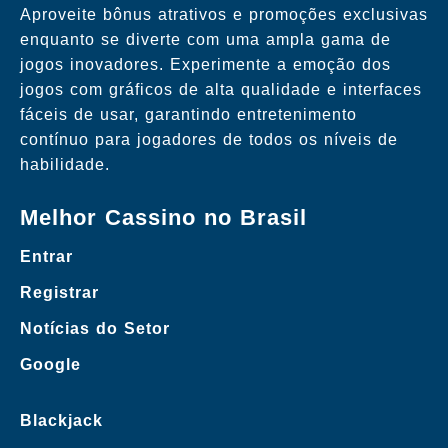
Aproveite bônus atrativos e promoções exclusivas
enquanto se diverte com uma ampla gama de
jogos inovadores. Experimente a emoção dos
jogos com gráficos de alta qualidade e interfaces
fáceis de usar, garantindo entretenimento
contínuo para jogadores de todos os níveis de
habilidade.
Melhor Cassino no Brasil
Entrar
Registrar
Notícias do Setor
Google
Blackjack