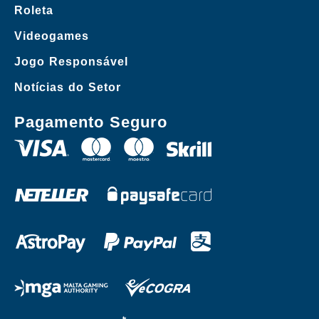
Roleta
Videogames
Jogo Responsável
Notícias do Setor
Pagamento Seguro