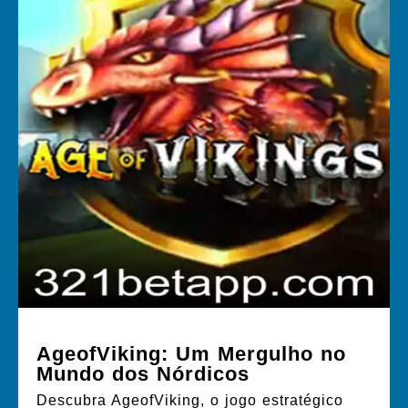
AgeofViking: Um Mergulho no
Mundo dos Nórdicos
Descubra AgeofViking, o jogo estratégico