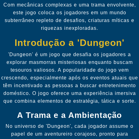
Com mecânicas complexas e uma trama envolvente,
este jogo coloca os jogadores em um mundo
subterrâneo repleto de desafios, criaturas míticas e
riquezas inexploradas.
Introdução a 'Dungeon'
'Dungeon' é um jogo que desafia os jogadores a
explorar masmorras misteriosas enquanto buscam
tesouros valiosos. A popularidade do jogo vem
crescendo, especialmente após os eventos atuais que
têm incentivado as pessoas a buscar entretenimento
doméstico. O jogo oferece uma experiência imersiva
que combina elementos de estratégia, tática e sorte.
A Trama e a Ambientação
No universo de 'Dungeon', cada jogador assume o
papel de um aventureiro corajoso, pronto para