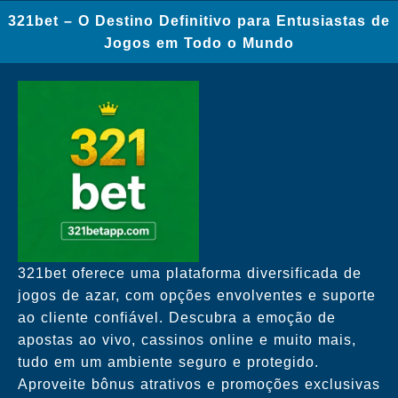
321bet – O Destino Definitivo para Entusiastas de
Jogos em Todo o Mundo
321bet oferece uma plataforma diversificada de
jogos de azar, com opções envolventes e suporte
ao cliente confiável. Descubra a emoção de
apostas ao vivo, cassinos online e muito mais,
tudo em um ambiente seguro e protegido.
Aproveite bônus atrativos e promoções exclusivas