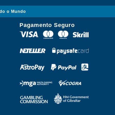
Todo o Mundo
Pagamento Seguro