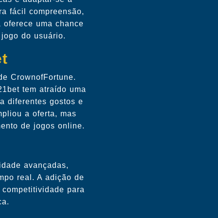
ra fácil compreensão,
a oferece uma chance
 jogo do usuário.
t
 de CrownofFortune.
321bet tem atraído uma
a diferentes gostos e
pliou a oferta, mas
ento de jogos online.
vidade avançadas,
mpo real. A adição de
 competitividade para
ca.