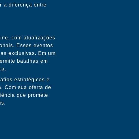
 a diferença entre
tune, com atualizações
onais. Esses eventos
sas exclusivas. Em um
permite batalhas em
ca.
fios estratégicos e
a. Com sua oferta de
riência que promete
is.