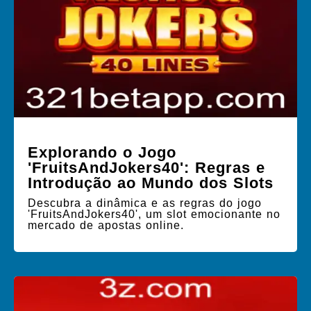
Explorando o Jogo
'FruitsAndJokers40': Regras e
Introdução ao Mundo dos Slots
Descubra a dinâmica e as regras do jogo
'FruitsAndJokers40', um slot emocionante no
mercado de apostas online.