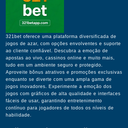
321bet oferece uma plataforma diversificada de
jogos de azar, com opções envolventes e suporte
ao cliente confiável. Descubra a emoção de
apostas ao vivo, cassinos online e muito mais,
tudo em um ambiente seguro e protegido.
Aproveite bônus atrativos e promoções exclusivas
enquanto se diverte com uma ampla gama de
jogos inovadores. Experimente a emoção dos
jogos com gráficos de alta qualidade e interfaces
fáceis de usar, garantindo entretenimento
contínuo para jogadores de todos os níveis de
habilidade.