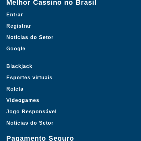
Melhor Cassino no Brasil
Entrar
Registrar
Notícias do Setor
Google
Blackjack
Esportes virtuais
Roleta
Videogames
Jogo Responsável
Notícias do Setor
Pagamento Seguro