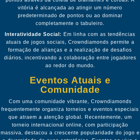
vitória é alcançada ao atingir um número
predeterminado de pontos ou ao dominar
completamente o tabuleiro.
Interatividade Social:
Em linha com as tendências
atuais de jogos sociais, Crowndiamonds permite a
formação de alianças e a realização de desafios
diários, incentivando a colaboração entre jogadores
ao redor do mundo.
Eventos Atuais e
Comunidade
Com uma comunidade vibrante, Crowndiamonds
frequentemente organiza torneios e eventos especiais
que atraem a atenção global. Recentemente, um
torneio internacional online, com participação
massiva, destacou a crescente popularidade do jogo e