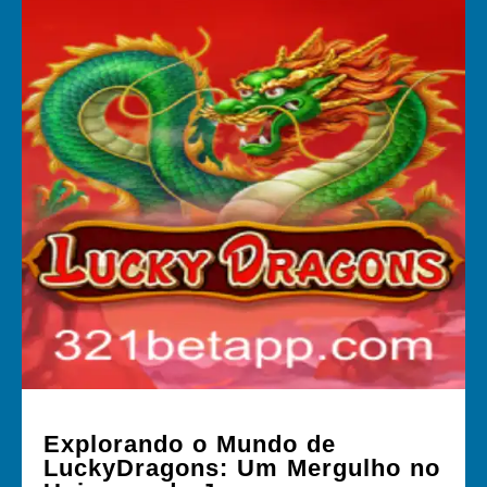
Explorando o Mundo de
LuckyDragons: Um Mergulho no