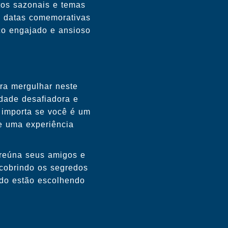
tos sazonais e temas
 a datas comemorativas
co engajado e ansioso
ra mergulhar neste
dade desafiadora e
 importa se você é um
e uma experiência
 reúna seus amigos e
cobrindo os segredos
ndo estão escolhendo