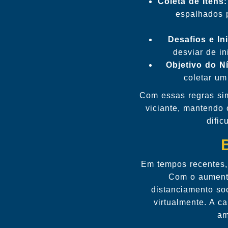
Coleta de Itens:
espalhados 
Desafios e In
desviar de in
Objetivo do Ní
coletar um
Com essas regras si
viciante, mantendo 
difi
Em tempos recentes,
Com o aumento
distanciamento soc
virtualmente. A 
am