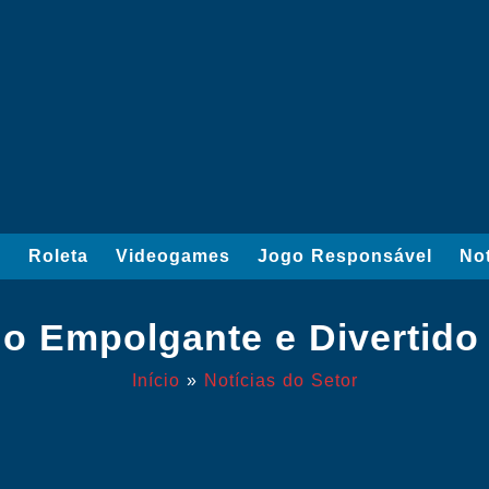
s
Roleta
Videogames
Jogo Responsável
Not
 Empolgante e Divertido 
Início
»
Notícias do Setor