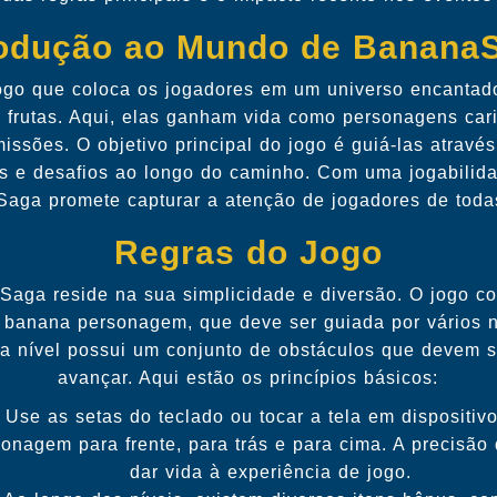
rodução ao Mundo de Banana
go que coloca os jogadores em um universo encantad
 frutas. Aqui, elas ganham vida como personagens car
missões. O objetivo principal do jogo é guiá-las através
 e desafios ao longo do caminho. Com uma jogabilidad
Saga promete capturar a atenção de jogadores de todas 
Regras do Jogo
Saga reside na sua simplicidade e diversão. O jogo c
 banana personagem, que deve ser guiada por vários ní
a nível possui um conjunto de obstáculos que devem 
avançar. Aqui estão os princípios básicos:
Use as setas do teclado ou tocar a tela em dispositi
onagem para frente, para trás e para cima. A precisão 
dar vida à experiência de jogo.