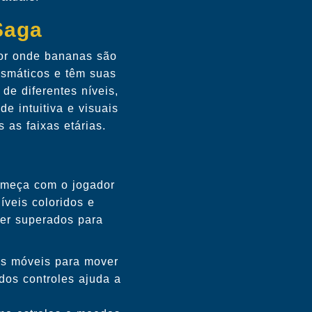
Saga
or onde bananas são
ismáticos e têm suas
 de diferentes níveis,
e intuitiva e visuais
as faixas etárias.
omeça com o jogador
veis coloridos e
ser superados para
vos móveis para mover
dos controles ajuda a