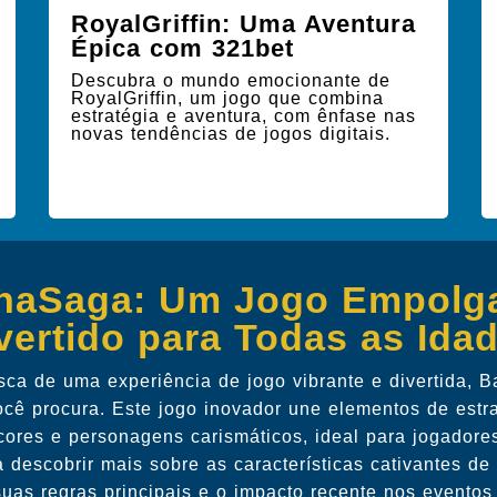
RoyalGriffin: Uma Aventura
Épica com 321bet
Descubra o mundo emocionante de
RoyalGriffin, um jogo que combina
estratégia e aventura, com ênfase nas
novas tendências de jogos digitais.
naSaga: Um Jogo Empolga
vertido para Todas as Ida
ca de uma experiência de jogo vibrante e divertida,
cê procura. Este jogo inovador une elementos de estr
ores e personagens carismáticos, ideal para jogadore
 descobrir mais sobre as características cativantes 
uas regras principais e o impacto recente nos eventos 