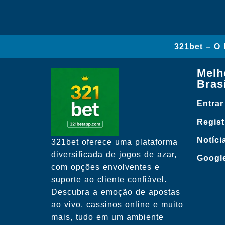
321bet – O 
Melh
Brasi
Entrar
Regist
Notíci
321bet oferece uma plataforma
diversificada de jogos de azar,
Googl
com opções envolventes e
suporte ao cliente confiável.
Descubra a emoção de apostas
ao vivo, cassinos online e muito
mais, tudo em um ambiente