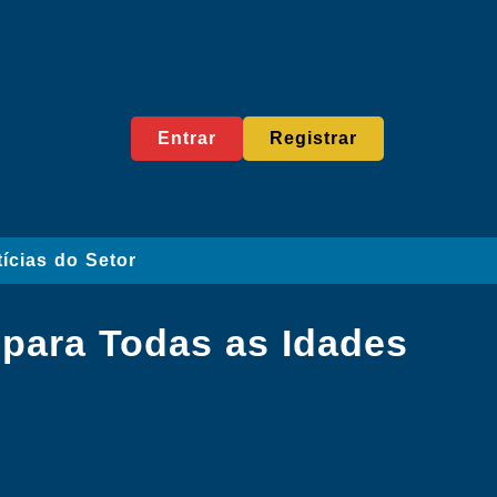
Entrar
Registrar
ícias do Setor
para Todas as Idades