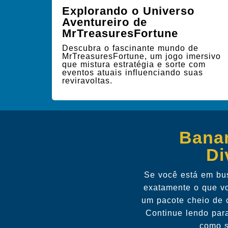
Explorando o Universo
Aventureiro de
MrTreasuresFortune
Descubra o fascinante mundo de
MrTreasuresFortune, um jogo imersivo
que mistura estratégia e sorte com
eventos atuais influenciando suas
reviravoltas.
Bana
Di
Se você está em bus
exatamente o que vo
um pacote cheio de c
Continue lendo para
como s