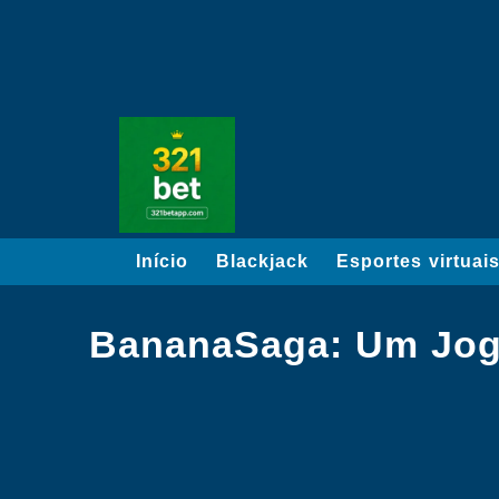
Início
Blackjack
Esportes virtuai
BananaSaga: Um Jogo